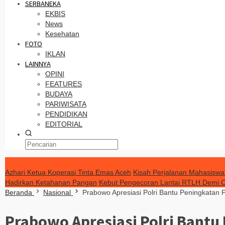
SERBANEKA
EKBIS
News
Kesehatan
FOTO
IKLAN
LAINNYA
OPINI
FEATURES
BUDAYA
PARIWISATA
PENDIDIKAN
EDITORIAL
TERKINI
Azhari Ketua Koperasi Tinta Emas Aceh
Kisah Perjalanan Mahasiswa
Hadirkan Ketahanan Pangan
Kebut Pengecoran Lantai RTLH Demi C
Beranda
Nasional
Prabowo Apresiasi Polri Bantu Peningkatan 
Prabowo Apresiasi Polri Bantu