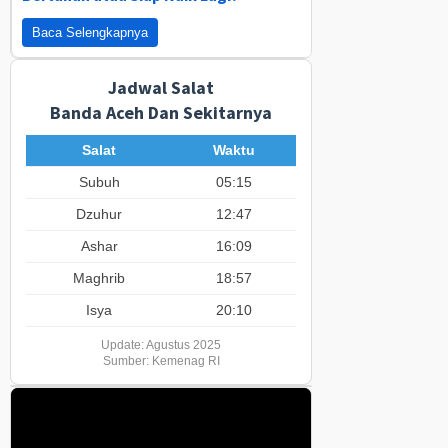
Baca Selengkapnya
Jadwal Salat
Banda Aceh Dan Sekitarnya
Salat
Waktu
Subuh
05:15
Dzuhur
12:47
Ashar
16:09
Maghrib
18:57
Isya
20:10
Update: Agustus 2025
Sumber: Kemenag RI