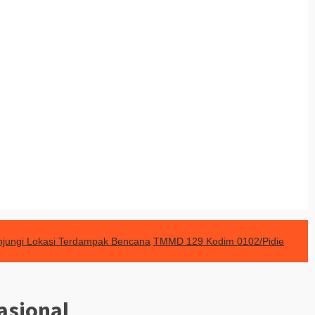
jungi Lokasi Terdampak Bencana
TMMD 129 Kodim 0102/Pidie
asional