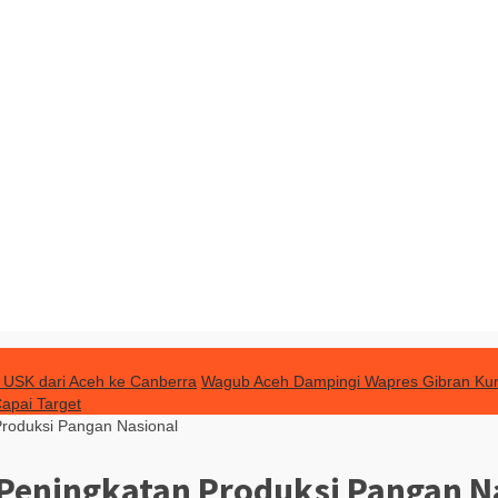
 USK dari Aceh ke Canberra
Wagub Aceh Dampingi Wapres Gibran Kun
apai Target
Produksi Pangan Nasional
 Peningkatan Produksi Pangan N