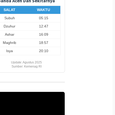
Banda Aceh Dan Sekitarnya
SALAT
WAKTU
Subuh
05:15
Dzuhur
12:47
Ashar
16:09
Maghrib
18:57
Isya
20:10
Update: Agustus 2025
Sumber: Kemenag RI