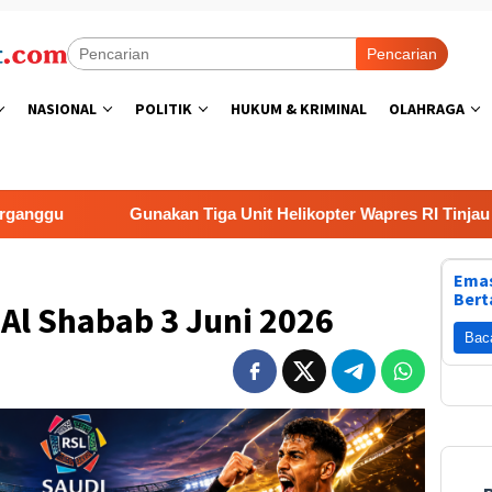
Pencarian
NASIONAL
POLITIK
HUKUM & KRIMINAL
OLAHRAGA
Gunakan Tiga Unit Helikopter Wapres RI Tinjau Aceh Ten
Emas
Bert
s Al Shabab 3 Juni 2026
Bac