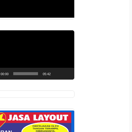
r
00:00
05:42