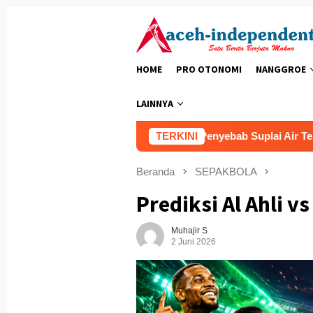
Loncat
ke
konten
HOME
PRO OTONOMI
NANGGROE
LAINNYA
enz
Cepat Ditangani Ini Penyebab Suplai Air Terganggu
TERKINI
Beranda
SEPAKBOLA
Prediksi Al Ahli v
Muhajir S
2 Juni 2026