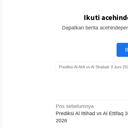
Ikuti acehin
Dapatkan berita acehindepen
B
Prediksi Al Ahli vs Al Shabab 3 Juni 2
Navigasi
Pos sebelumnya
pos
Prediksi Al Ittihad vs Al Ettifaq 
2026