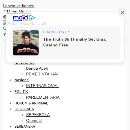
Loncat ke konten
Menu Mobile
Pencarian
HOME
PRO OTONOMI
NANGGROE
Banda Aceh
PEMERINTAHAN
Nasional
INTERNASIONAL
POLITIK
PARLEMENTARIA
HUKUM & KRIMINAL
OLAHRAGA
SEPAKBOLA
Otomotif
SERBANEKA