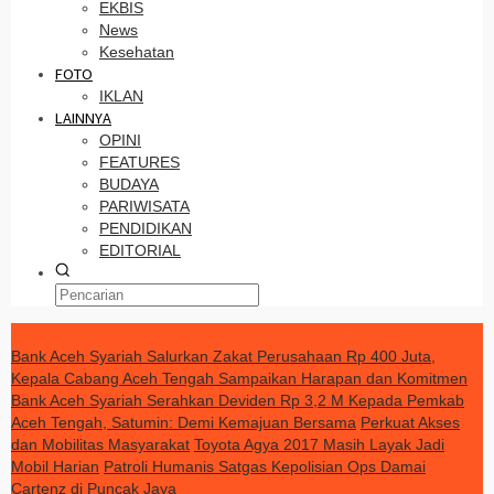
EKBIS
News
Kesehatan
FOTO
IKLAN
LAINNYA
OPINI
FEATURES
BUDAYA
PARIWISATA
PENDIDIKAN
EDITORIAL
TERKINI
Bank Aceh Syariah Salurkan Zakat Perusahaan Rp 400 Juta,
Kepala Cabang Aceh Tengah Sampaikan Harapan dan Komitmen
Bank Aceh Syariah Serahkan Deviden Rp 3,2 M Kepada Pemkab
Aceh Tengah, Satumin: Demi Kemajuan Bersama
Perkuat Akses
dan Mobilitas Masyarakat
Toyota Agya 2017 Masih Layak Jadi
Mobil Harian
Patroli Humanis Satgas Kepolisian Ops Damai
Cartenz di Puncak Jaya