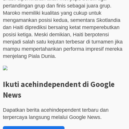
pertandingan grup dan finis sebagai juara grup.
Maroko memiliki kualitas yang cukup untuk
mengamankan posisi kedua, sementara Skotlandia
dan Haiti diprediksi bersaing ketat memperebutkan
posisi ketiga. Meski demikian, Haiti berpotensi
menjadi salah satu kejutan terbesar di turnamen jika
mampu mempertahankan performa impresif mereka
menjelang Piala Dunia.
Ikuti acehindependent di Google
News
Dapatkan berita acehindependent terbaru dan
terpercaya langsung melalui Google News.