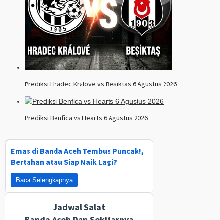
Prediksi Hradec Kralove vs Besiktas 6 Agustus 2026
Prediksi Benfica vs Hearts 6 Agustus 2026
Emas di Banda Aceh Tembus Puncak!,
Bertahan atau Siap Naik Lagi?
Baca Selengkapnya
Jadwal Salat
Banda Aceh Dan Sekitarnya