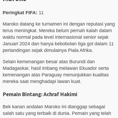
Peringkat FIFA:
11
Maroko datang ke turnamen ini dengan reputasi yang
terus meningkat. Mereka belum pernah kalah dalam
waktu normal pada level internasional senior sejak
Januari 2024 dan hanya kebobolan tiga gol dalam 11
pertandingan sejak dimulainya Piala Afrika.
Selain kemenangan besar atas Burundi dan
Madagaskar, hasil imbang melawan Ekuador serta
kemenangan atas Paraguay menunjukkan kualitas
mereka saat menghadapi lawan kuat.
Pemain Bintang:
Achraf Hakimi
Bek kanan andalan Maroko ini dianggap sebagai
salah satu yang terbaik di dunia. Pemain yang telah