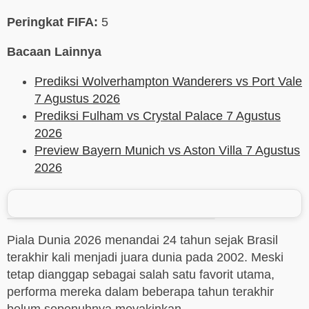
Peringkat FIFA:
5
Bacaan Lainnya
Prediksi Wolverhampton Wanderers vs Port Vale
7 Agustus 2026
Prediksi Fulham vs Crystal Palace 7 Agustus
2026
Preview Bayern Munich vs Aston Villa 7 Agustus
2026
Piala Dunia 2026 menandai 24 tahun sejak Brasil
terakhir kali menjadi juara dunia pada 2002. Meski
tetap dianggap sebagai salah satu favorit utama,
performa mereka dalam beberapa tahun terakhir
belum sepenuhnya meyakinkan.