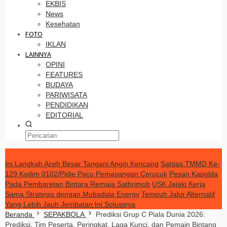
EKBIS
News
Kesehatan
FOTO
IKLAN
LAINNYA
OPINI
FEATURES
BUDAYA
PARIWISATA
PENDIDIKAN
EDITORIAL
TERKINI
Ini Langkah Aceh Besar Tangani Angin Kencang
Satgas TMMD Ke-
129 Kodim 0102/Pidie Pacu Pemasangan Cerucuk
Pesan Kapolda
Pada Pembaretan Bintara Remaja Satbrimob
USK Jajaki Kerja
Sama Strategis dengan Mubadala Energy
Tempuh Jalur Alternatif
Yang Lebih Jauh Jembatan Ini Solusinya
Beranda
SEPAKBOLA
Prediksi Grup C Piala Dunia 2026:
Prediksi, Tim Peserta, Peringkat, Laga Kunci, dan Pemain Bintang