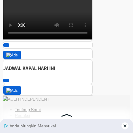
JADWAL KAPAL HARI INI
Tentang Kami
Redaksi
Kode Etik
Pedoman Media Siber