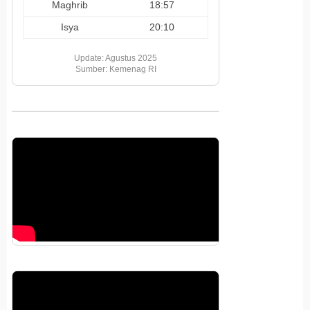
Maghrib
18:57
Isya
20:10
Update: Agustus 2025
Sumber: Kemenag RI
Pemutar
Video