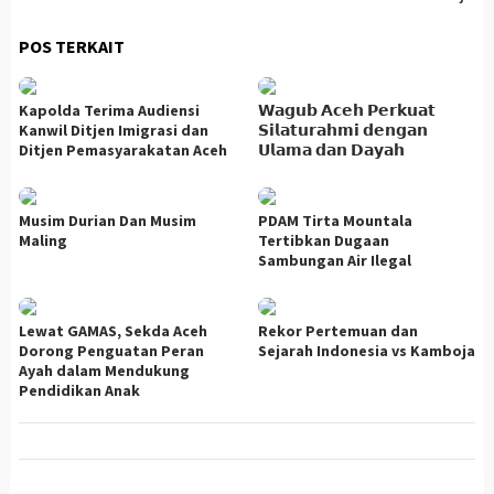
POS TERKAIT
Kapolda Terima Audiensi
𝗪𝗮𝗴𝘂𝗯 𝗔𝗰𝗲𝗵 𝗣𝗲𝗿𝗸𝘂𝗮𝘁
Kanwil Ditjen Imigrasi dan
𝗦𝗶𝗹𝗮𝘁𝘂𝗿𝗮𝗵𝗺𝗶 𝗱𝗲𝗻𝗴𝗮𝗻
Ditjen Pemasyarakatan Aceh
𝗨𝗹𝗮𝗺𝗮 𝗱𝗮𝗻 𝗗𝗮𝘆𝗮𝗵
Musim Durian Dan Musim
PDAM Tirta Mountala
Maling
Tertibkan Dugaan
Sambungan Air Ilegal
Lewat GAMAS, Sekda Aceh
Rekor Pertemuan dan
Dorong Penguatan Peran
Sejarah Indonesia vs Kamboja
Ayah dalam Mendukung
Pendidikan Anak