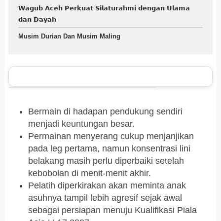
𝗪𝗮𝗴𝘂𝗯 𝗔𝗰𝗲𝗵 𝗣𝗲𝗿𝗸𝘂𝗮𝘁 𝗦𝗶𝗹𝗮𝘁𝘂𝗿𝗮𝗵𝗺𝗶 𝗱𝗲𝗻𝗴𝗮𝗻 𝗨𝗹𝗮𝗺𝗮
𝗱𝗮𝗻 𝗗𝗮𝘆𝗮𝗵
Musim Durian Dan Musim Maling
Bermain di hadapan pendukung sendiri
menjadi keuntungan besar.
Permainan menyerang cukup menjanjikan
pada leg pertama, namun konsentrasi lini
belakang masih perlu diperbaiki setelah
kebobolan di menit-menit akhir.
Pelatih diperkirakan akan meminta anak
asuhnya tampil lebih agresif sejak awal
sebagai persiapan menuju Kualifikasi Piala