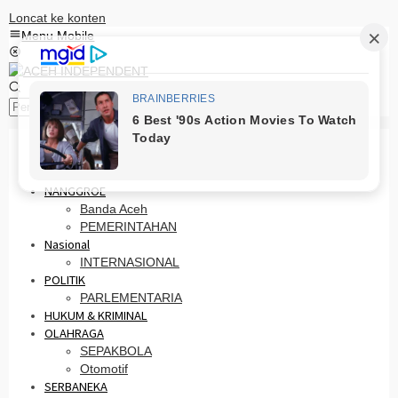
Loncat ke konten
Menu Mobile
Pencarian
HOME
PRO OTONOMI
NANGGROE
Banda Aceh
PEMERINTAHAN
Nasional
INTERNASIONAL
POLITIK
PARLEMENTARIA
HUKUM & KRIMINAL
OLAHRAGA
SEPAKBOLA
Otomotif
SERBANEKA