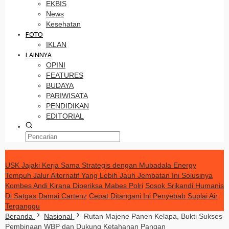
EKBIS
News
Kesehatan
FOTO
IKLAN
LAINNYA
OPINI
FEATURES
BUDAYA
PARIWISATA
PENDIDIKAN
EDITORIAL
TERKINI
USK Jajaki Kerja Sama Strategis dengan Mubadala Energy
Tempuh Jalur Alternatif Yang Lebih Jauh Jembatan Ini Solusinya
Kombes Andi Kirana Diperiksa Mabes Polri
Sosok Srikandi Humanis
Di Satgas Damai Cartenz
Cepat Ditangani Ini Penyebab Suplai Air
Terganggu
Beranda
Nasional
Rutan Majene Panen Kelapa, Bukti Sukses
Pembinaan WBP dan Dukung Ketahanan Pangan