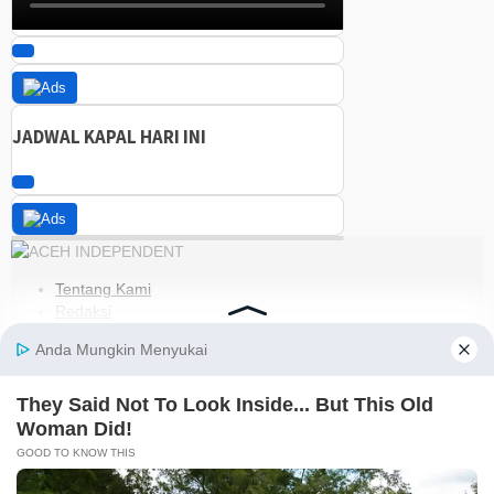
JADWAL KAPAL HARI INI
Tentang Kami
Redaksi
Kode Etik
Pedoman Media Siber
Disclaimer
Kebijakan Privasi
Jaringan Social
Facebook