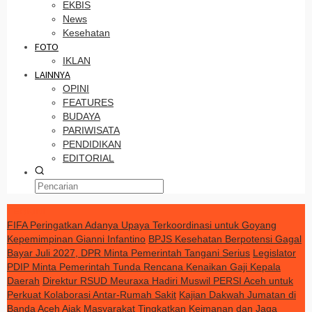
EKBIS
News
Kesehatan
FOTO
IKLAN
LAINNYA
OPINI
FEATURES
BUDAYA
PARIWISATA
PENDIDIKAN
EDITORIAL
TERKINI
FIFA Peringatkan Adanya Upaya Terkoordinasi untuk Goyang
Kepemimpinan Gianni Infantino
BPJS Kesehatan Berpotensi Gagal
Bayar Juli 2027, DPR Minta Pemerintah Tangani Serius
Legislator
PDIP Minta Pemerintah Tunda Rencana Kenaikan Gaji Kepala
Daerah
Direktur RSUD Meuraxa Hadiri Muswil PERSI Aceh untuk
Perkuat Kolaborasi Antar-Rumah Sakit
Kajian Dakwah Jumatan di
Banda Aceh Ajak Masyarakat Tingkatkan Keimanan dan Jaga