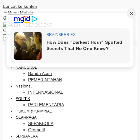
Loncat ke konten
Menu Mobile
Pencarian
HOME
PRO OTONOMI
NANGGROE
Banda Aceh
PEMERINTAHAN
Nasional
INTERNASIONAL
POLITIK
PARLEMENTARIA
HUKUM & KRIMINAL
OLAHRAGA
SEPAKBOLA
Otomotif
SERBANEKA