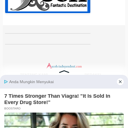
TENTANG KAMI
REDAKSI
KODE ETIK
PEDOMAN MEDIA SIBER
DISCLAIMER
KEBIJAKAN PRIVASI
JARINGAN SOCIAL
Facebook
Instagram
Youtube
RSS