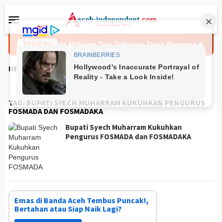
Loncat
Menu
ke
Mobile
konten
Aceh Kelola Miliaran Dari Triliunan Dana Bencana Kementa
TERKINI
HEADLINES
TAG:
BUPATI SYECH MUHARRAM KUKUHKAN PENGURUS
FOSMADA DAN FOSMADAKA
Bupati Syech Muharram Kukuhkan
Pengurus FOSMADA dan FOSMADAKA
Emas di Banda Aceh Tembus Puncak!,
Bertahan atau Siap Naik Lagi?