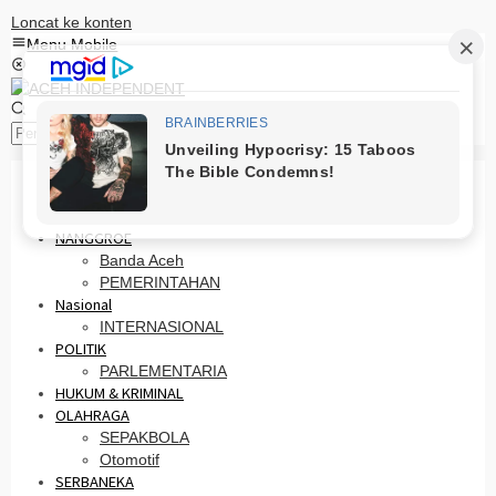
Loncat ke konten
Menu Mobile
Pencarian
HOME
PRO OTONOMI
NANGGROE
Banda Aceh
PEMERINTAHAN
Nasional
INTERNASIONAL
POLITIK
PARLEMENTARIA
HUKUM & KRIMINAL
OLAHRAGA
SEPAKBOLA
Otomotif
SERBANEKA