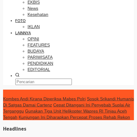
EKBIS
News
Kesehatan
FOTO
IKLAN
LAINNYA
OPINI
FEATURES
BUDAYA
PARIWISATA
PENDIDIKAN
EDITORIAL
TERKINI
Kombes Andi Kirana Diperiksa Mabes Polri
Sosok Srikandi Humanis
Di Satgas Damai Cartenz
Cepat Ditangani Ini Penyebab Suplai Air
Terganggu
Gunakan Tiga Unit Helikopter Wapres RI Tinjau Aceh
Tengah
Kunjungan Ini Diharapkan Percepat Proses Rehab Rekon
Headlines