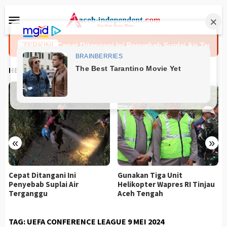
Loncat
Menu
ke
Mobile
konten
rtenz
TERKINI
Cepat Ditangani Ini Penyebab Suplai Air Tergangg
HEADLINES
«
»
Gunakan Tiga Unit
Kunjungan Ini Diharapkan
Helikopter Wapres RI Tinjau
Percepat Proses Rehab
Aceh Tengah
Rekon
TAG:
UEFA CONFERENCE LEAGUE 9 MEI 2024