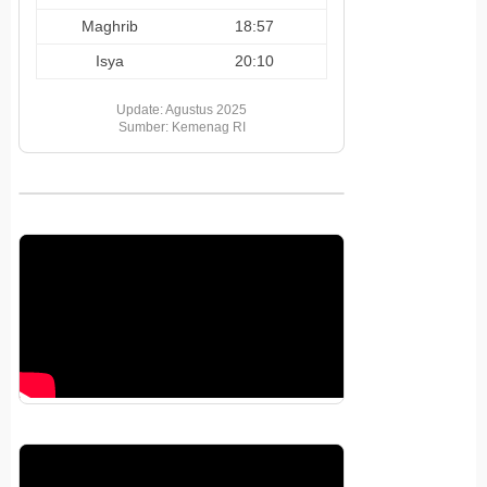
Maghrib
18:57
Isya
20:10
Update: Agustus 2025
Sumber: Kemenag RI
Pemutar
Video