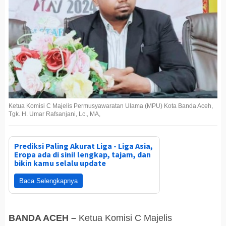
Ketua Komisi C Majelis Permusyawaratan Ulama (MPU) Kota Banda Aceh,
Tgk. H. Umar Rafsanjani, Lc., MA,
Prediksi Paling Akurat Liga - Liga Asia,
Eropa ada di sini! lengkap, tajam, dan
bikin kamu selalu update
Baca Selengkapnya
BANDA ACEH –
Ketua Komisi C Majelis