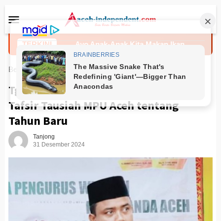
Loncat
Menu
ke
Mobile
konten
enasaran
TERKINI
Ayo Anak-Anak Kita Makan Ikan
Beranda
News
Tgk Umar Rafsanjani : Jangan Salah
Tafsir Tausiah MPU Aceh tentang
Tahun Baru
Tanjong
31 Desember 2024