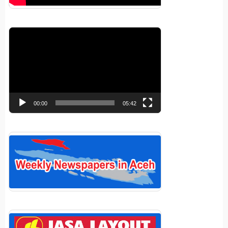
Pemutar
Video
00:00
05:42