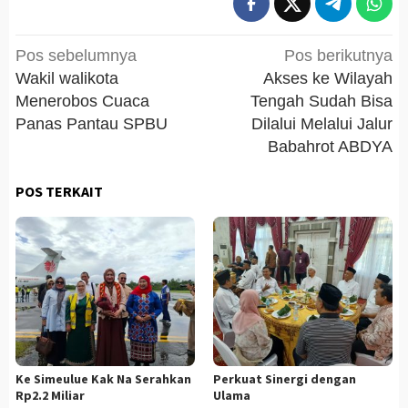
Navigasi
Pos sebelumnya
Pos berikutnya
pos
‎Wakil walikota
Akses ke Wilayah
Menerobos Cuaca
Tengah Sudah Bisa
Panas Pantau SPBU
Dilalui Melalui Jalur
Babahrot ABDYA
POS TERKAIT
Ke Simeulue Kak Na Serahkan
Perkuat Sinergi dengan
Rp2.2 Miliar
Ulama