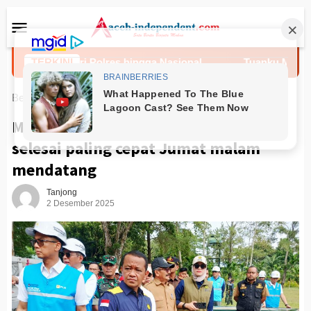
Loncat
Menu
ke
Mobile
konten
dari Polres hingga Nasional
TERKINI
Tuanku Muhammad Desak P
Beranda
PEMERINTAHAN
Menteri Bahlil, Pemulihan listrik
selesai paling cepat Jumat malam
mendatang
Tanjong
2 Desember 2025