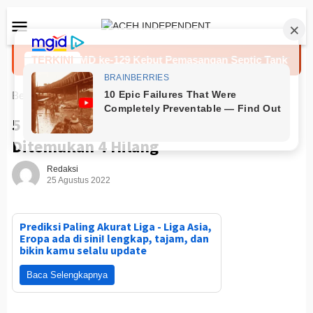
Loncat
Menu
ke
Mobile
konten
Satgas TMMD ke-129 Kebut Pemasangan Septic Tank
TERKINI
Pre
Beranda
News
5 Santri Diterjang Air Bah, 1
Ditemukan 4 Hilang
Redaksi
25 Agustus 2022
Prediksi Paling Akurat Liga - Liga Asia,
Eropa ada di sini! lengkap, tajam, dan
bikin kamu selalu update
Baca Selengkapnya