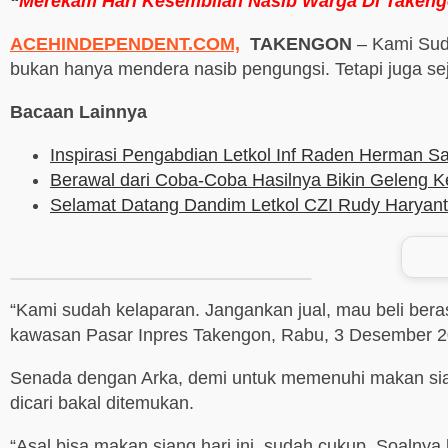
“
Merekam Hari Kesembilan Nasib Warga Di Taken
ACEHINDEPENDENT.COM,
TAKENGON
– Kami Suda
bukan hanya mendera nasib pengungsi. Tetapi juga sej
Bacaan Lainnya
Inspirasi Pengabdian Letkol Inf Raden Herman S
Berawal dari Coba-Coba Hasilnya Bikin Geleng K
Selamat Datang Dandim Letkol CZI Rudy Haryan
“Kami sudah kelaparan. Jangankan jual, mau beli bera
kawasan Pasar Inpres Takengon, Rabu, 3 Desember 20
Senada dengan Arka, demi untuk memenuhi makan siang 
dicari bakal ditemukan.
“Asal bisa makan siang hari ini, sudah cukup. Soalnya k