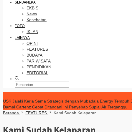
SERBANEKA
EKBIS
News
Kesehatan
FOTO
IKLAN
LAINNYA
OPINI
FEATURES
BUDAYA
PARIWISATA
PENDIDIKAN
EDITORIAL
TERKINI
USK Jajaki Kerja Sama Strategis dengan Mubadala Energy
Tempuh Ja
Damai Cartenz
Cepat Ditangani Ini Penyebab Suplai Air Terganggu
Beranda
FEATURES
Kami Sudah Kelaparan
Kami Sudah Kelaparan