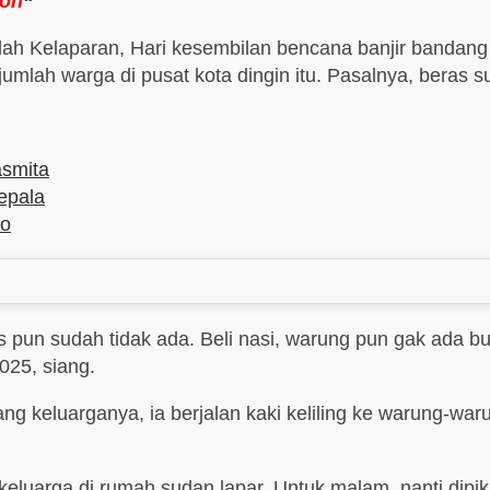
gon
“
h Kelaparan, Hari kesembilan bencana banjir bandang
umlah warga di pusat kota dingin itu. Pasalnya, beras 
asmita
epala
to
s pun sudah tidak ada. Beli nasi, warung pun gak ada bu
25, siang.
keluarganya, ia berjalan kaki keliling ke warung-waru
eluarga di rumah sudan lapar. Untuk malam, nanti dipikir