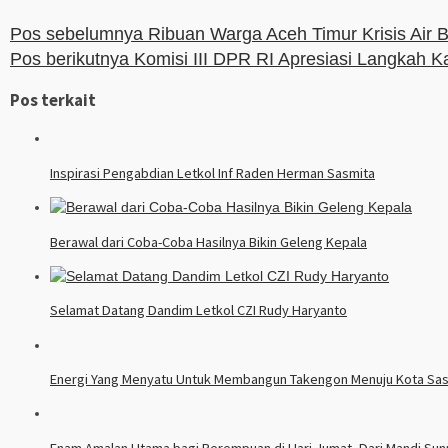
Pos sebelumnya
Ribuan Warga Aceh Timur Krisis Air 
Pos berikutnya
Komisi III DPR RI Apresiasi Langkah Ka
Pos terkait
Inspirasi Pengabdian Letkol Inf Raden Herman Sasmita
Berawal dari Coba-Coba Hasilnya Bikin Geleng Kepala
Selamat Datang Dandim Letkol CZI Rudy Haryanto
Energi Yang Menyatu Untuk Membangun Takengon Menuju Kota Sas
Enam Amalan Utama bagi Perempuan di Hari Jumat, Dari Mandi Su