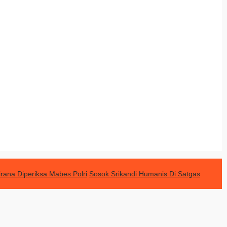
rana Diperiksa Mabes Polri
Sosok Srikandi Humanis Di Satgas