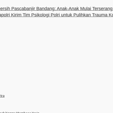
Bersih Pascabanjir Bandang: Anak-Anak Mulai Terserang
polri Kirim Tim Psikologi Polri untuk Pulihkan Trauma K
tra
nnah hingga Membaca Yasin