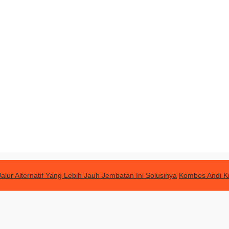
lur Alternatif Yang Lebih Jauh Jembatan Ini Solusinya
Kombes Andi Ki