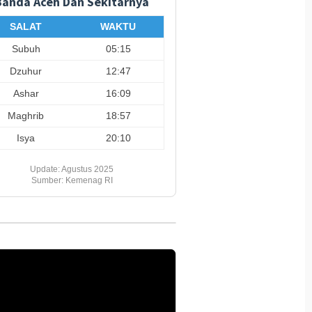
Banda Aceh Dan Sekitarnya
SALAT
WAKTU
Subuh
05:15
Dzuhur
12:47
Ashar
16:09
Maghrib
18:57
Isya
20:10
Update: Agustus 2025
Sumber: Kemenag RI