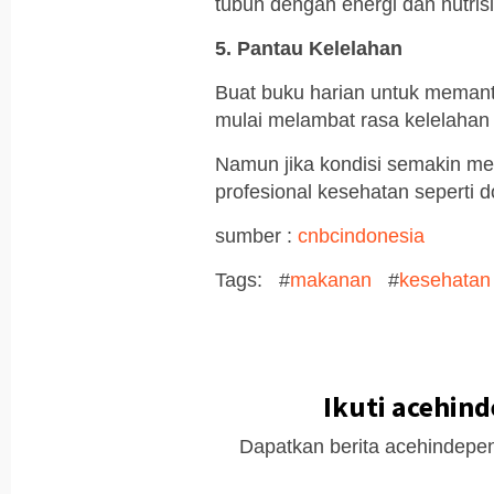
tubuh dengan energi dan nutris
5. Pantau Kelelahan
Buat buku harian untuk memant
mulai melambat rasa kelelahan
Namun jika kondisi semakin m
profesional kesehatan seperti 
sumber :
cnbcindonesia
Tags: #
makanan
#
kesehatan
Ikuti acehin
Dapatkan berita acehindepen