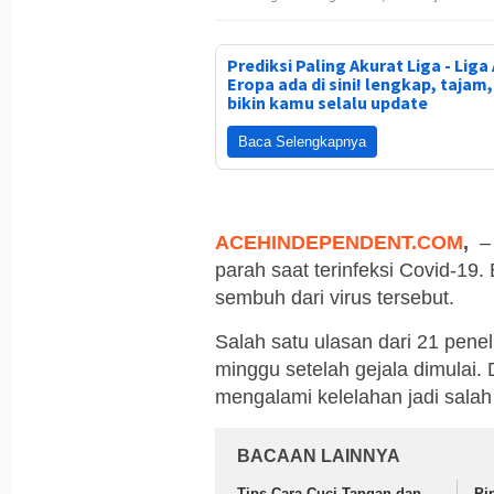
Prediksi Paling Akurat Liga - Liga 
Eropa ada di sini! lengkap, tajam
bikin kamu selalu update
Baca Selengkapnya
ACEHINDEPENDENT.COM
,
– 
parah saat terinfeksi Covid-1
sembuh dari virus tersebut.
Salah satu ulasan dari 21 pen
minggu setelah gejala dimulai
mengalami kelelahan jadi salah 
BACAAN LAINNYA
Tips Cara Cuci Tangan dan
Pi