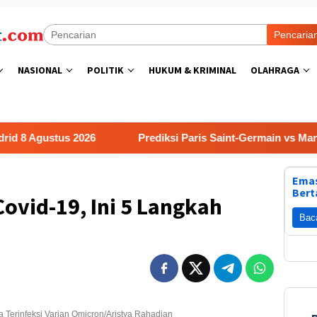
Pencaria
NASIONAL
POLITIK
HUKUM & KRIMINAL
OLAHRAGA
gustus 2026
Prediksi Paris Saint-Germain vs Manchester
Emas
Bert
Covid-19, Ini 5 Langkah
Bac
ma Terinfeksi Varian Omicron/Aristya Rahadian