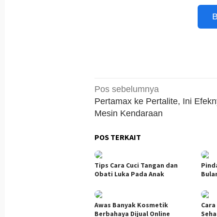
B
Navigasi
Pos sebelumnya
pos
Pertamax ke Pertalite, Ini Efek
Mesin Kendaraan
POS TERKAIT
Tips Cara Cuci Tangan dan
Pind
Obati Luka Pada Anak
Bula
Awas Banyak Kosmetik
Cara
Berbahaya Dijual Online
Seha