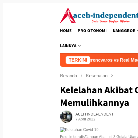
Loncat
ke
konten
HOME
PRO OTONOMI
NANGGROE
LAINNYA
8 Agustus 2026
Prediksi Ferencvaros vs Real Madrid 8 A
TERKINI
Beranda
Kesehatan
Kelelahan Akibat 
Memulihkannya
ACEH INDEPENDENT
7 April 2022
Foto: Infografis/Jangan Abai, Ini 3 Gejala Uta