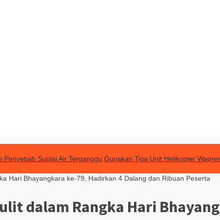
ni Penyebab Suplai Air Terganggu
Gunakan Tiga Unit Helikopter Wapres
gka Hari Bhayangkara ke-79, Hadirkan 4 Dalang dan Ribuan Peserta
Kulit dalam Rangka Hari Bhayang