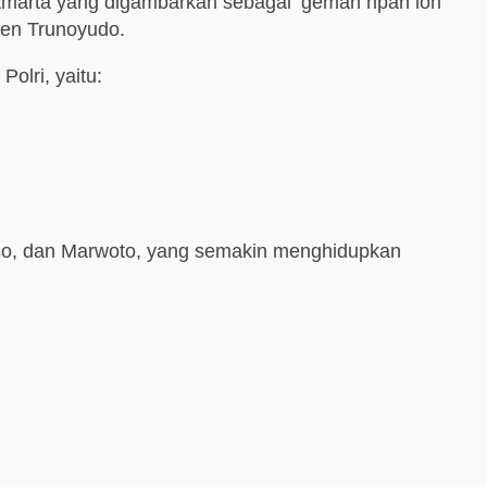
 Amarta yang digambarkan sebagai ‘gemah ripah loh
gjen Trunoyudo.
olri, yaitu:
laso, dan Marwoto, yang semakin menghidupkan