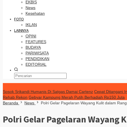
EKBIS
News
Kesehatan
FOTO
IKLAN
LAINNYA
OPINI
FEATURES
BUDAYA
PARIWISATA
PENDIDIKAN
EDITORIAL
TERKINI
Sosok Srikandi Humanis Di Satgas Damai Cartenz
Cepat Ditangani I
Rehab Rekon
Gebyar Kampung Merah Putih Berhadiah Rp150 Juta
Beranda
News
Polri Gelar Pagelaran Wayang Kulit dalam Ran
Polri Gelar Pagelaran Wayang 