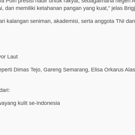
 Polri presisi hadir untuk rakyat, sebagaimana negeri
mai, dan memiliki ketahanan pangan yang kuat,” jelas Bri
i kalangan seniman, akademisi, serta anggota TNI dan P
yor Laut
 seperti Dimas Tejo, Gareng Semarang, Elisa Orkarus A
dari:
ayang kulit se-Indonesia