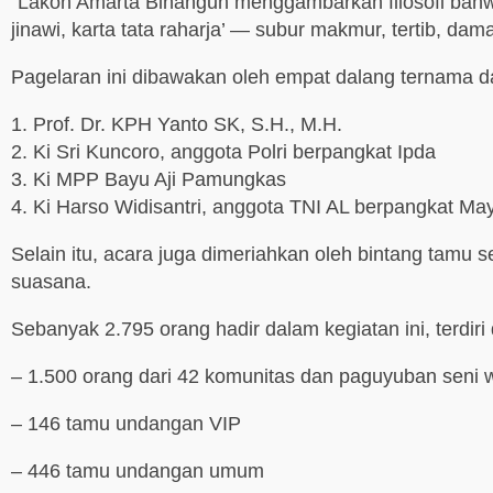
“Lakon Amarta Binangun menggambarkan filosofi bahwa
jinawi, karta tata raharja’ — subur makmur, tertib, da
Pagelaran ini dibawakan oleh empat dalang ternama dar
1. Prof. Dr. KPH Yanto SK, S.H., M.H.
2. Ki Sri Kuncoro, anggota Polri berpangkat Ipda
3. Ki MPP Bayu Aji Pamungkas
4. Ki Harso Widisantri, anggota TNI AL berpangkat Ma
Selain itu, acara juga dimeriahkan oleh bintang tamu
suasana.
Sebanyak 2.795 orang hadir dalam kegiatan ini, terdiri 
– 1.500 orang dari 42 komunitas dan paguyuban seni w
– 146 tamu undangan VIP
– 446 tamu undangan umum