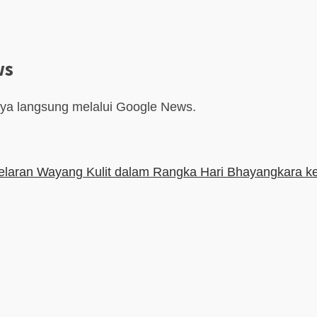
ws
aya langsung melalui Google News.
gelaran Wayang Kulit dalam Rangka Hari Bhayangkara k