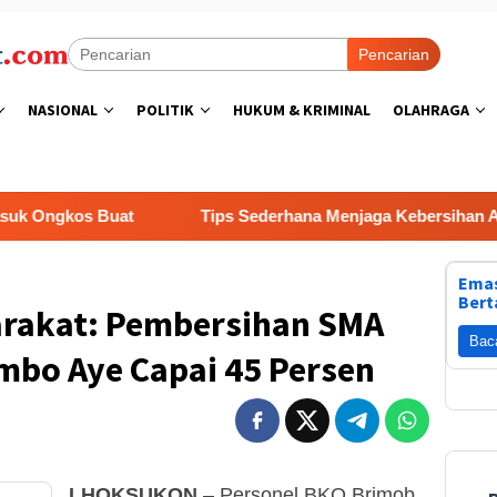
Pencarian
NASIONAL
POLITIK
HUKUM & KRIMINAL
OLAHRAGA
s Buat
Tips Sederhana Menjaga Kebersihan Aquarium aga
Emas
Bert
arakat: Pembersihan SMA
Bac
mbo Aye Capai 45 Persen
LHOKSUKON
– Personel BKO Brimob