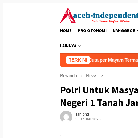
Loncat
ke
konten
HOME
PRO OTONOMI
NANGGROE
LAINNYA
nda Aceh Hari Ini Capai Rp7,9 Juta per Mayam Termasuk Ongko
TERKINI
Beranda
News
Polri Untuk Masy
Negeri 1 Tanah Ja
Tanjong
3 Januari 2026