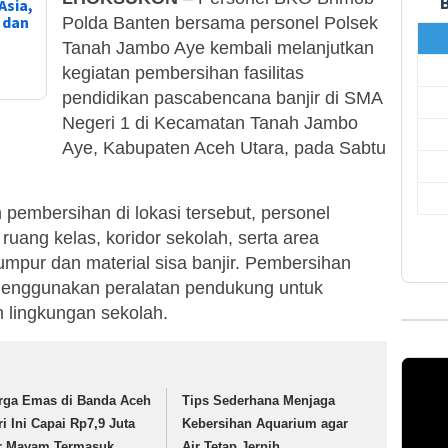
Asia,
, dan
Polda Banten bersama personel Polsek
Tanah Jambo Aye kembali melanjutkan
kegiatan pembersihan fasilitas
pendidikan pascabencana banjir di SMA
Negeri 1 di Kecamatan Tanah Jambo
Aye, Kabupaten Aceh Utara, pada Sabtu
pembersihan di lokasi tersebut, personel
ang kelas, koridor sekolah, serta area
mpur dan material sisa banjir. Pembersihan
menggunakan peralatan pendukung untuk
 lingkungan sekolah.
rga Emas di Banda Aceh
Tips Sederhana Menjaga
ri Ini Capai Rp7,9 Juta
Kebersihan Aquarium agar
r Mayam Termasuk
Air Tetap Jernih