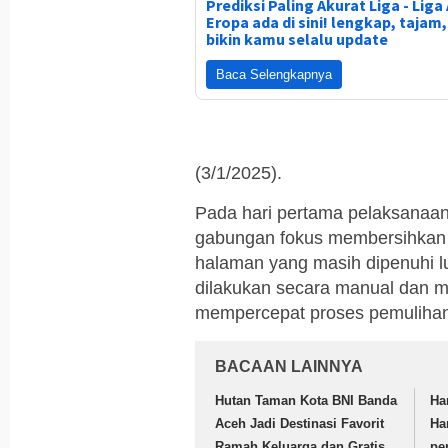
Prediksi Paling Akurat Liga - Liga 
Eropa ada di sini! lengkap, tajam
bikin kamu selalu update
Baca Selengkapnya
(3/1/2025).
Pada hari pertama pelaksanaan 
gabungan fokus membersihkan ru
halaman yang masih dipenuhi lu
dilakukan secara manual dan 
mempercepat proses pemulihan
BACAAN LAINNYA
Hutan Taman Kota BNI Banda
Ha
Aceh Jadi Destinasi Favorit
Ha
Ramah Keluarga dan Gratis
pe