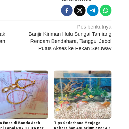
Pos berikutnya
hak
Banjir Kiriman Hulu Sungai Tamiang
an
Rendam Bendahara, Tanggul Jebol
Putus Akses ke Pekan Seruway
a Emas di Banda Aceh
Tips Sederhana Menjaga
Ini Capai Rp7,9 Juta per
Kebersihan Aquarium agar Air