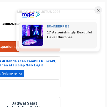
MINGGU, 9 AGUSTUS 2026
SERBANEKA
FOTO
r Air Tetap Jernih
Kesehatan Anak Aceh Dimulai Sebel
 di Banda Aceh Tembus Puncak!,
ahan atau Siap Naik Lagi?
a Selengkapnya
Jadwal Salat