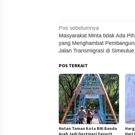
Navigasi
Pos sebelumnya
pos
Masyarakat Minta tidak Ada Pi
yang Menghambat Pembangun
Jalan Transmigrasi di Simeulue
POS TERKAIT
Hutan Taman Kota BNI Banda
Harg
Aceh Jadi Destinasi Favorit
Hari 