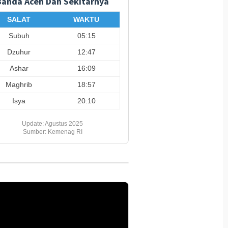
Banda Aceh Dan Sekitarnya
SALAT
WAKTU
Subuh
05:15
Dzuhur
12:47
Ashar
16:09
Maghrib
18:57
Isya
20:10
Update: Agustus 2025
Sumber: Kemenag RI