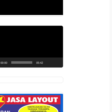
r
00:00
05:42