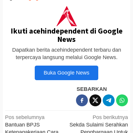
Ikuti acehindependent di Google
News
Dapatkan berita acehindependent terbaru dan
terpercaya langsung melalui Google News.
Buka Google News
SEBARKAN
Navigasi
Pos sebelumnya
Pos berikutnya
pos
Bantuan BPJS
Sekda Sulaimi Serahkan
Ketenagakerjaan Cara
Penghargaan Untuk