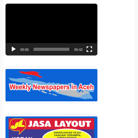
Pemutar
Video
00:00
05:42