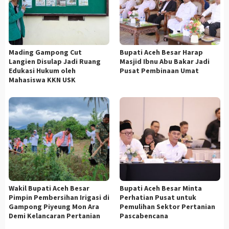
Mading Gampong Cut
Bupati Aceh Besar Harap
Langien Disulap Jadi Ruang
Masjid Ibnu Abu Bakar Jadi
Edukasi Hukum oleh
Pusat Pembinaan Umat
Mahasiswa KKN USK
Wakil Bupati Aceh Besar
Bupati Aceh Besar Minta
Pimpin Pembersihan Irigasi di
Perhatian Pusat untuk
Gampong Piyeung Mon Ara
Pemulihan Sektor Pertanian
Demi Kelancaran Pertanian
Pascabencana