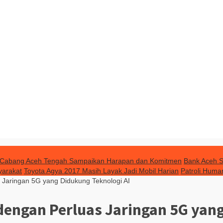
la Cabang Aceh Tengah Sampaikan Harapan dan Komitmen
Bank Aceh S
yarakat
Toyota Agya 2017 Masih Layak Jadi Mobil Harian
Patroli Huma
 Jaringan 5G yang Didukung Teknologi AI
dengan Perluas Jaringan 5G yang