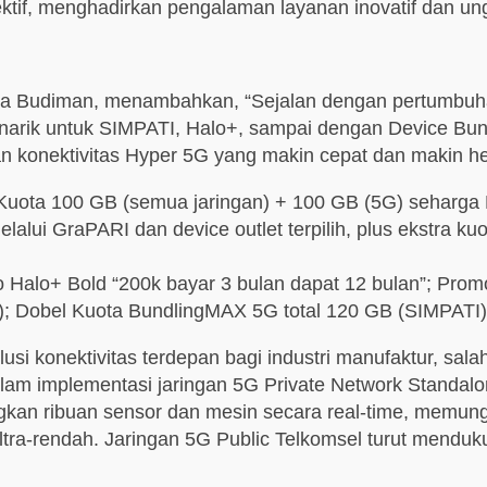
if, menghadirkan pengalaman layanan inovatif dan unggu
a Budiman, menambahkan, “Sejalan dengan pertumbuha
narik untuk SIMPATI, Halo+, sampai dengan Device Bun
n konektivitas Hyper 5G yang makin cepat dan makin he
uota 100 GB (semua jaringan) + 100 GB (5G) seharga R
lui GraPARI dan device outlet terpilih, plus ekstra kuo
o Halo+ Bold “200k bayar 3 bulan dapat 12 bulan”; Pr
; Dobel Kuota BundlingMAX 5G total 120 GB (SIMPATI)
si konektivitas terdepan bagi industri manufaktur, sal
lam implementasi jaringan 5G Private Network Standalo
kan ribuan sensor dan mesin secara real-time, memung
ultra-rendah. Jaringan 5G Public Telkomsel turut menduku