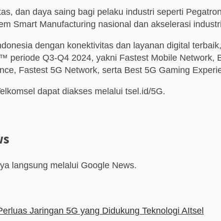
itas, dan daya saing bagi pelaku industri seperti Pegat
Smart Manufacturing nasional dan akselerasi industri 
nesia dengan konektivitas dan layanan digital terbaik,
s™ periode Q3-Q4 2024, yakni Fastest Mobile Network, 
nce, Fastest 5G Network, serta Best 5G Gaming Experi
komsel dapat diakses melalui tsel.id/5G.
ws
aya langsung melalui Google News.
erluas Jaringan 5G yang Didukung Teknologi AI
tsel