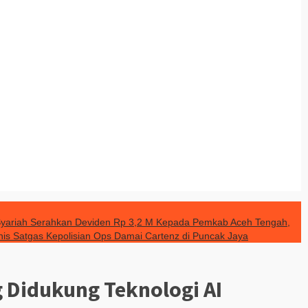
yariah Serahkan Deviden Rp 3,2 M Kepada Pemkab Aceh Tengah,
nis Satgas Kepolisian Ops Damai Cartenz di Puncak Jaya
 Didukung Teknologi AI