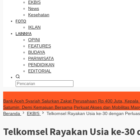
EKBIS
News
Kesehatan
FOTO
IKLAN
LAINNYA
OPINI
FEATURES
BUDAYA
PARIWISATA
PENDIDIKAN
EDITORIAL
TERKINI
Bank Aceh Syariah Salurkan Zakat Perusahaan Rp 400 Juta, Kepa
Satumin: Demi Kemajuan Bersama
Perkuat Akses dan Mobilitas Mas
Beranda
EKBIS
Telkomsel Rayakan Usia ke-30 dengan Perluas
Telkomsel Rayakan Usia ke-30 