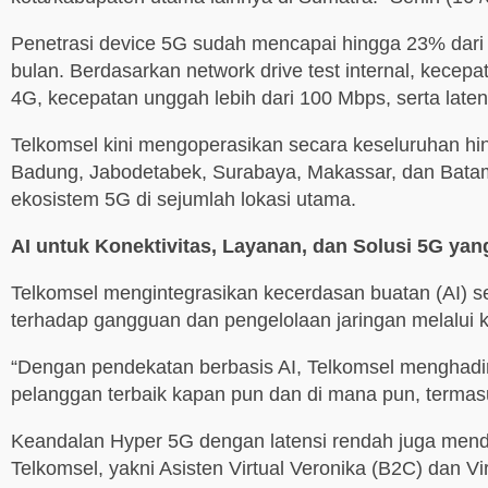
Penetrasi device 5G sudah mencapai hingga 23% dari to
bulan. Berdasarkan network drive test internal, kecepa
4G, kecepatan unggah lebih dari 100 Mbps, serta late
Telkomsel kini mengoperasikan secara keseluruhan hin
Badung, Jabodetabek, Surabaya, Makassar, dan Batam,
ekosistem 5G di sejumlah lokasi utama.
AI untuk Konektivitas, Layanan, dan Solusi 5G ya
Telkomsel mengintegrasikan kecerdasan buatan (AI) se
terhadap gangguan dan pengelolaan jaringan melalui 
“Dengan pendekatan berbasis AI, Telkomsel menghadir
pelanggan terbaik kapan pun dan di mana pun, termasuk 
Keandalan Hyper 5G dengan latensi rendah juga mendu
Telkomsel, yakni Asisten Virtual Veronika (B2C) dan 