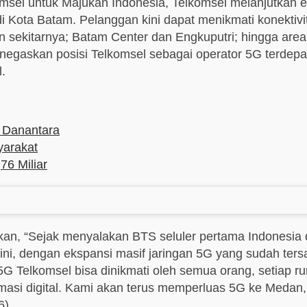
msel untuk Majukan Indonesia, Telkomsel melanjutkan 
i Kota Batam. Pelanggan kini dapat menikmati konektivit
an sekitarnya; Batam Center dan Engkuputri; hingga ar
enegaskan posisi Telkomsel sebagai operator 5G terdepa
l.
 Danantara
yarakat
76 Miliar
an, “Sejak menyalakan BTS seluler pertama Indonesia di
 ini, dengan ekspansi masif jaringan 5G yang sudah ter
G Telkomsel bisa dinikmati oleh semua orang, setiap ru
masi digital. Kami akan terus memperluas 5G ke Meda
6)