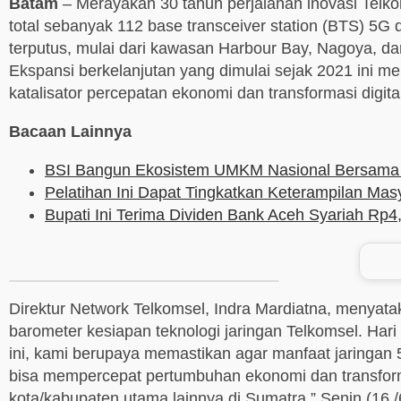
Batam
– Merayakan 30 tahun perjalanan inovasi Telko
total sebanyak 112 base transceiver station (BTS) 5G d
terputus, mulai dari kawasan Harbour Bay, Nagoya, d
Ekspansi berkelanjutan yang dimulai sejak 2021 ini m
katalisator percepatan ekonomi dan transformasi digita
Bacaan Lainnya
BSI Bangun Ekosistem UMKM Nasional Bersama
Pelatihan Ini Dapat Tingkatkan Keterampilan Mas
Bupati Ini Terima Dividen Bank Aceh Syariah Rp4,
Direktur Network Telkomsel, Indra Mardiatna, menyatak
barometer kesiapan teknologi jaringan Telkomsel. Hari
ini, kami berupaya memastikan agar manfaat jaringan 5
bisa mempercepat pertumbuhan ekonomi dan transfor
kota/kabupaten utama lainnya di Sumatra.” Senin (16 /