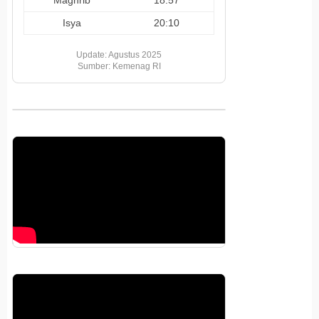
Maghrib
18:57
Isya
20:10
Update: Agustus 2025
Sumber: Kemenag RI
Pemutar
Video