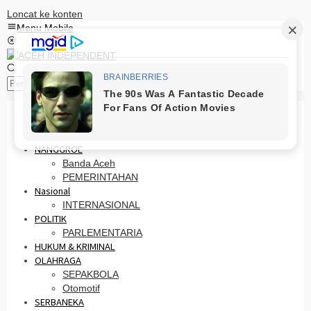
Loncat ke konten
Menu Mobile
Pencarian
HOME
PRO OTONOMI
NANGGROE
Banda Aceh
PEMERINTAHAN
Nasional
INTERNASIONAL
POLITIK
PARLEMENTARIA
HUKUM & KRIMINAL
OLAHRAGA
SEPAKBOLA
Otomotif
SERBANEKA