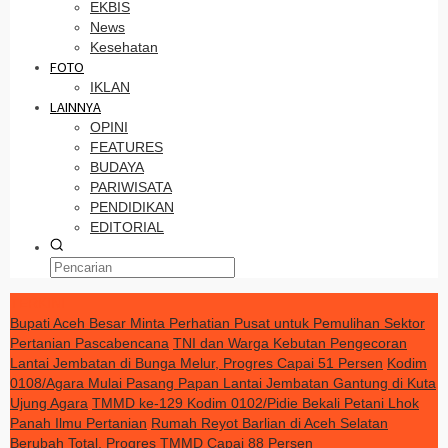
EKBIS
News
Kesehatan
FOTO
IKLAN
LAINNYA
OPINI
FEATURES
BUDAYA
PARIWISATA
PENDIDIKAN
EDITORIAL
TERKINI
Bupati Aceh Besar Minta Perhatian Pusat untuk Pemulihan Sektor
Pertanian Pascabencana
TNI dan Warga Kebutan Pengecoran
Lantai Jembatan di Bunga Melur, Progres Capai 51 Persen
Kodim
0108/Agara Mulai Pasang Papan Lantai Jembatan Gantung di Kuta
Ujung Agara
TMMD ke-129 Kodim 0102/Pidie Bekali Petani Lhok
Panah Ilmu Pertanian
Rumah Reyot Barlian di Aceh Selatan
Berubah Total, Progres TMMD Capai 88 Persen