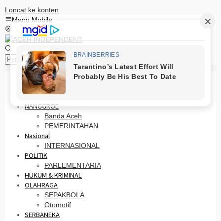
Loncat ke konten
Menu Mobile
Pencarian
HOME
PRO OTONOMI
NANGGROE
Banda Aceh
PEMERINTAHAN
Nasional
INTERNASIONAL
POLITIK
PARLEMENTARIA
HUKUM & KRIMINAL
OLAHRAGA
SEPAKBOLA
Otomotif
SERBANEKA