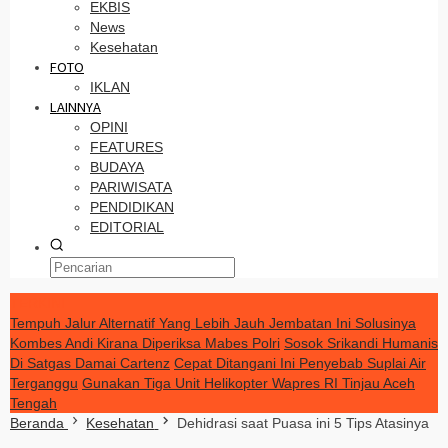
EKBIS
News
Kesehatan
FOTO
IKLAN
LAINNYA
OPINI
FEATURES
BUDAYA
PARIWISATA
PENDIDIKAN
EDITORIAL
TERKINI
Tempuh Jalur Alternatif Yang Lebih Jauh Jembatan Ini Solusinya
Kombes Andi Kirana Diperiksa Mabes Polri
Sosok Srikandi Humanis
Di Satgas Damai Cartenz
Cepat Ditangani Ini Penyebab Suplai Air
Terganggu
Gunakan Tiga Unit Helikopter Wapres RI Tinjau Aceh
Tengah
Beranda
Kesehatan
Dehidrasi saat Puasa ini 5 Tips Atasinya