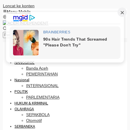
Loncat ke konten
Menu Mobile
Pencarian
HOME
PRO OTONOMI
NANGGROE
Banda Aceh
PEMERINTAHAN
Nasional
INTERNASIONAL
POLITIK
PARLEMENTARIA
HUKUM & KRIMINAL
OLAHRAGA
SEPAKBOLA
Otomotif
SERBANEKA