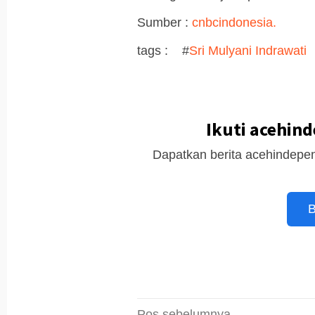
Sumber :
cnbcindonesia.
tags : #
Sri Mulyani Indrawati
Ikuti acehin
Dapatkan berita acehindepen
B
Pos sebelumnya