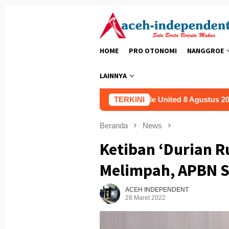
Loncat
ke
konten
HOME
PRO OTONOMI
NANGGROE
LAINNYA
Prediksi Valencia vs Newcastle United 8 Agustus 2026
TERKINI
Pr
Beranda
News
Ketiban ‘Durian R
Melimpah, APBN S
ACEH INDEPENDENT
28 Maret 2022