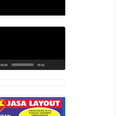
r
00:00
05:42