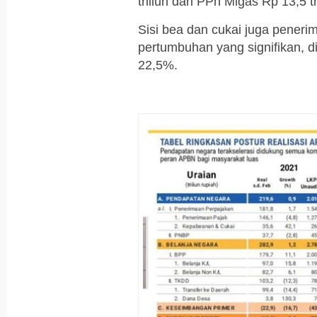
triliun dan PPh Migas Rp 13,5 tri
Sisi bea dan cukai juga pener
pertumbuhan yang signifikan,
22,5%.