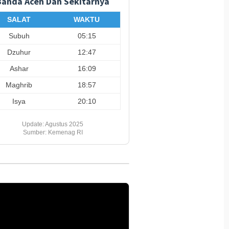
Banda Aceh Dan Sekitarnya
SALAT
WAKTU
Subuh
05:15
Dzuhur
12:47
Ashar
16:09
Maghrib
18:57
Isya
20:10
Update: Agustus 2025
Sumber: Kemenag RI