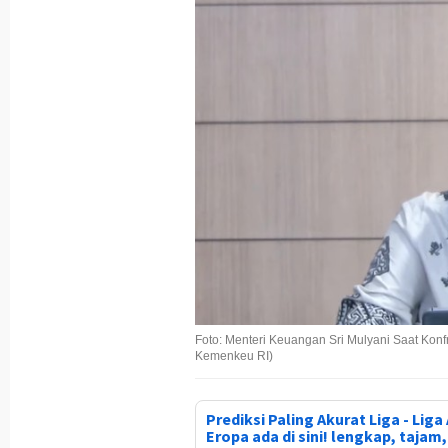
Foto: Menteri Keuangan Sri Mulyani Saat Kon
Kemenkeu RI)
Prediksi Paling Akurat Liga - Liga 
Eropa ada di sini! lengkap, tajam