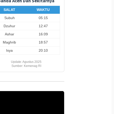
Banda Aceh Dan Sekitarnya
SALAT
WAKTU
Subuh
05:15
Dzuhur
12:47
Ashar
16:09
Maghrib
18:57
Isya
20:10
Update: Agustus 2025
Sumber: Kemenag RI