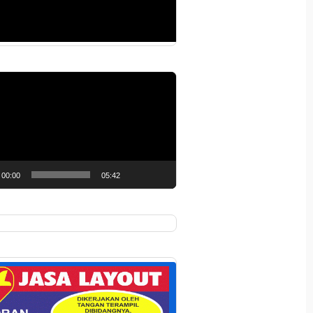
r
00:00
05:42