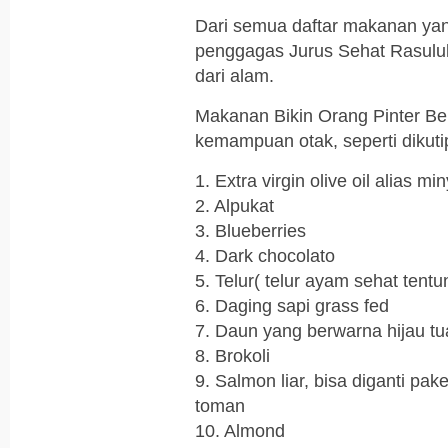
Dari semua daftar makanan yang
penggagas Jurus Sehat Rasulul
dari alam.
Makanan Bikin Orang Pinter Ber
kemampuan otak, seperti dikuti
1. Extra virgin olive oil alias mi
2. Alpukat
3. Blueberries
4. Dark chocolato
5. Telur( telur ayam sehat tent
6. Daging sapi grass fed
7. Daun yang berwarna hijau tu
8. Brokoli
9. Salmon liar, bisa diganti pak
toman
10. Almond