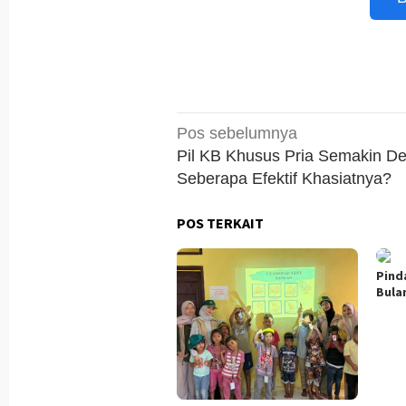
Navigasi
Pos sebelumnya
pos
Pil KB Khusus Pria Semakin De
Seberapa Efektif Khasiatnya?
POS TERKAIT
Pind
Bula