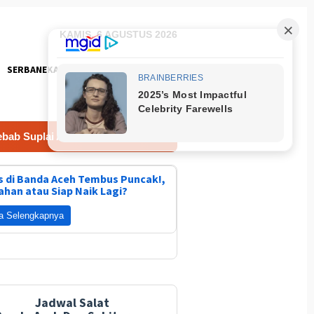
KAMIS, 6 AGUSTUS 2026
SERBANEKA
FOTO
 Air Terganggu
Gunakan Tiga Unit Helikopter Wapres RI 
 di Banda Aceh Tembus Puncak!,
ahan atau Siap Naik Lagi?
a Selengkapnya
Jadwal Salat