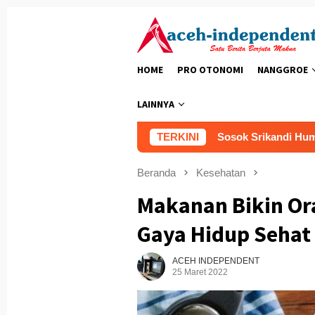
Loncat
ke
konten
HOME
PRO OTONOMI
NANGGROE
LAINNYA
TERKINI
Sosok Srikandi Humanis Di Sat
Beranda
Kesehatan
Makanan Bikin Or
Gaya Hidup Sehat 
ACEH INDEPENDENT
25 Maret 2022