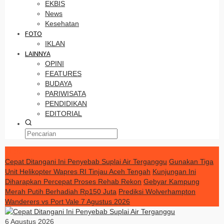
EKBIS
News
Kesehatan
FOTO
IKLAN
LAINNYA
OPINI
FEATURES
BUDAYA
PARIWISATA
PENDIDIKAN
EDITORIAL
TERKINI
Cepat Ditangani Ini Penyebab Suplai Air Terganggu
Gunakan Tiga
Unit Helikopter Wapres RI Tinjau Aceh Tengah
Kunjungan Ini
Diharapkan Percepat Proses Rehab Rekon
Gebyar Kampung
Merah Putih Berhadiah Rp150 Juta
Prediksi Wolverhampton
Wanderers vs Port Vale 7 Agustus 2026
6 Agustus 2026