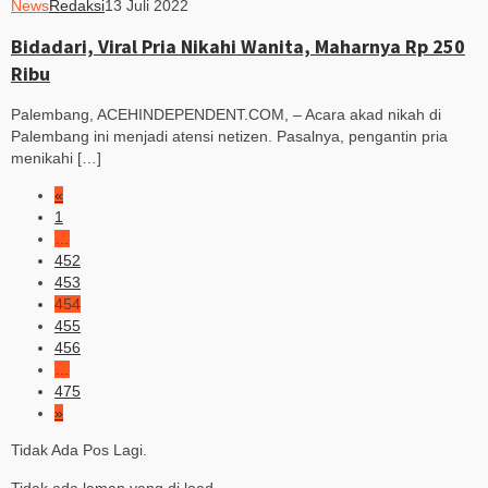
News
Redaksi
13 Juli 2022
Bidadari, Viral Pria Nikahi Wanita, Maharnya Rp 250
Ribu
Palembang, ACEHINDEPENDENT.COM, – Acara akad nikah di
Palembang ini menjadi atensi netizen. Pasalnya, pengantin pria
menikahi […]
«
1
…
452
453
454
455
456
…
475
»
Tidak Ada Pos Lagi.
Tidak ada laman yang di load.