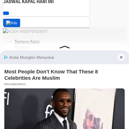
JADWAL KAPAL HARI INI
Tentang Kami
Redaksi
Kode Etik
Pedoman Media Siber
Disclaimer
Kebijakan Privasi
Jaringan Social
Facebook
Instagram
Youtube
RSS
@2021-2026 PT. GLOBAL BERKAH MULTIMEDIA