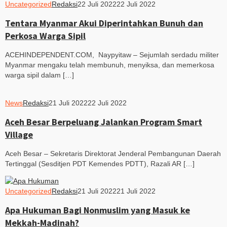
Uncategorized
Redaksi
22 Juli 2022
22 Juli 2022
Tentara Myanmar Akui Diperintahkan Bunuh dan
Perkosa Warga Sipil
ACEHINDEPENDENT.COM, Naypyitaw – Sejumlah serdadu militer
Myanmar mengaku telah membunuh, menyiksa, dan memerkosa
warga sipil dalam […]
News
Redaksi
21 Juli 2022
22 Juli 2022
Aceh Besar Berpeluang Jalankan Program Smart
Village
Aceh Besar – Sekretaris Direktorat Jenderal Pembangunan Daerah
Tertinggal (Sesditjen PDT Kemendes PDTT), Razali AR […]
Uncategorized
Redaksi
21 Juli 2022
21 Juli 2022
Apa Hukuman Bagi Nonmuslim yang Masuk ke
Mekkah-Madinah?