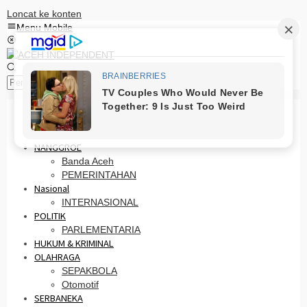
Loncat ke konten
Menu Mobile
Pencarian
HOME
PRO OTONOMI
NANGGROE
Banda Aceh
PEMERINTAHAN
Nasional
INTERNASIONAL
POLITIK
PARLEMENTARIA
HUKUM & KRIMINAL
OLAHRAGA
SEPAKBOLA
Otomotif
SERBANEKA