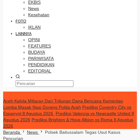
EKBIS
News
Kesehatan
FOTO
IKLAN
LAINNYA
OPINI
FEATURES
BUDAYA
PARIWISATA
PENDIDIKAN
EDITORIAL
TERKINI
Aceh Kelola Miliaran Dari Triliunan Dana Bencana Kementan
Lomba Masak Nasi Goreng Polda Aceh
Prediksi Coventry City vs
Espanyol 8 Agustus 2026
Prediksi Valencia vs Newcastle United 8
Agustus 2026
Prediksi Brighton & Hove Albion vs Roma 8 Agustus
2026
Beranda
News
Polsek Baitussalam Tegas Usut Kasus
Pencurian