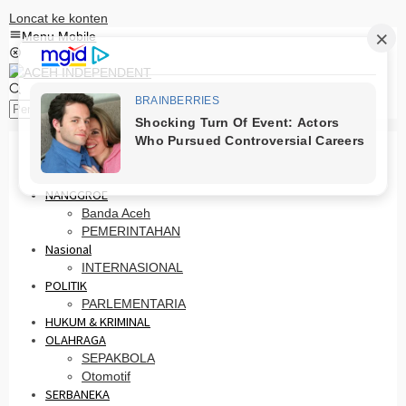
Loncat ke konten
Menu Mobile
Pencarian
HOME
PRO OTONOMI
NANGGROE
Banda Aceh
PEMERINTAHAN
Nasional
INTERNASIONAL
POLITIK
PARLEMENTARIA
HUKUM & KRIMINAL
OLAHRAGA
SEPAKBOLA
Otomotif
SERBANEKA