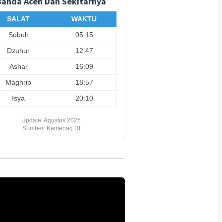
Banda Aceh Dan Sekitarnya
SALAT
WAKTU
Subuh
05:15
Dzuhur
12:47
Ashar
16:09
Maghrib
18:57
Isya
20:10
Update: Agustus 2025
Sumber: Kemenag RI