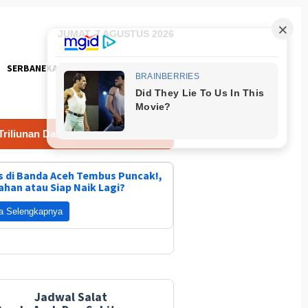
JUMAT, 7 AGUSTUS 2026
SERBANEKA
FOTO
 Dana Bencana Kementan
Lomba Masak Nasi Goreng Pold
 di Banda Aceh Tembus Puncak!,
ahan atau Siap Naik Lagi?
a Selengkapnya
Jadwal Salat