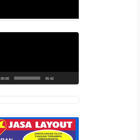
r
00:00
05:42