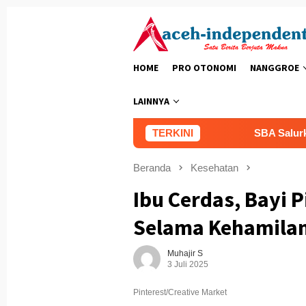
Loncat
ke
konten
HOME
PRO OTONOMI
NANGGROE
LAINNYA
TERKINI
SBA Salurkan Beasisw
Beranda
Kesehatan
Ibu Cerdas, Bayi P
Selama Kehamila
Muhajir S
3 Juli 2025
Pinterest/Creative Market