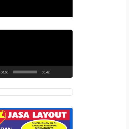
r
00:00
05:42