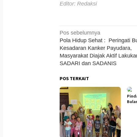
Editor: Redaksi
Navigasi
Pos sebelumnya
pos
Pola Hidup Sehat : Peringati B
Kesadaran Kanker Payudara,
Masyarakat Diajak Aktif Lakuka
SADARI dan SADANIS
POS TERKAIT
Pind
Bula