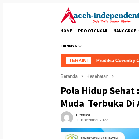
Loncat
ke
konten
HOME
PRO OTONOMI
NANGGROE
LAINNYA
Nasi Goreng Polda Aceh
TERKINI
Prediksi Coventry City vs Esp
Beranda
Kesehatan
Pola Hidup Sehat
Muda Terbuka Di 
Redaksi
11 November 2022