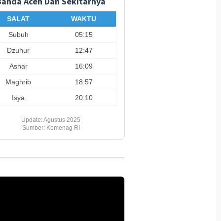
Banda Aceh Dan Sekitarnya
SALAT
WAKTU
Subuh
05:15
Dzuhur
12:47
Ashar
16:09
Maghrib
18:57
Isya
20:10
Update: Agustus 2025
Sumber: Kemenag RI