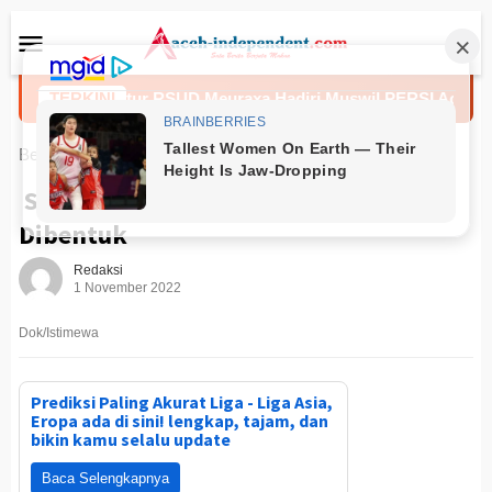
Loncat
Menu
ke
Mobile
konten
Direktur RSUD Meuraxa Hadiri Muswil PERSI Aceh untuk P
TERKINI
Beranda
Kesehatan
Satgas Khusus Penegakan KTR
Dibentuk
Redaksi
1 November 2022
Dok/Istimewa
Prediksi Paling Akurat Liga - Liga Asia,
Eropa ada di sini! lengkap, tajam, dan
bikin kamu selalu update
Baca Selengkapnya