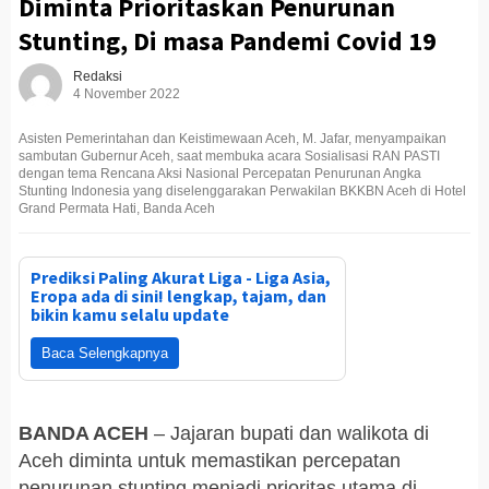
Diminta Prioritaskan Penurunan
Stunting, Di masa Pandemi Covid 19
Redaksi
4 November 2022
Asisten Pemerintahan dan Keistimewaan Aceh, M. Jafar, menyampaikan
sambutan Gubernur Aceh, saat membuka acara Sosialisasi RAN PASTI
dengan tema Rencana Aksi Nasional Percepatan Penurunan Angka
Stunting Indonesia yang diselenggarakan Perwakilan BKKBN Aceh di Hotel
Grand Permata Hati, Banda Aceh
Prediksi Paling Akurat Liga - Liga Asia,
Eropa ada di sini! lengkap, tajam, dan
bikin kamu selalu update
Baca Selengkapnya
BANDA ACEH
– Jajaran bupati dan walikota di
Aceh diminta untuk memastikan percepatan
penurunan stunting menjadi prioritas utama di