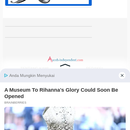
TENTANG KAMI
REDAKSI
KODE ETIK
PEDOMAN MEDIA SIBER
DISCLAIMER
KEBIJAKAN PRIVASI
JARINGAN SOCIAL
Facebook
Instagram
Youtube
RSS