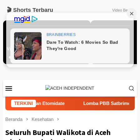
🎬 Shorts Terbaru
Video Berita
🔇
Video Shorts
Video Shorts
👁️ 0
👁️ 0
Loncat
Menu
ke
Mobile
konten
 Ekstasi dan Etomidate
TERKINI
Lomba PBB Satbrimob Raih Ju
Beranda
Kesehatan
Seluruh Bupati Walikota di Aceh