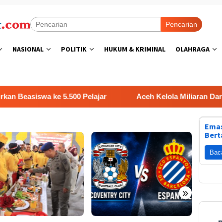
Pencarian
NASIONAL
POLITIK
HUKUM & KRIMINAL
OLAHRAGA
siswa ke 5.500 Pelajar
Aceh Kelola Miliaran Dari Trili
Emas
Bert
Bac
»