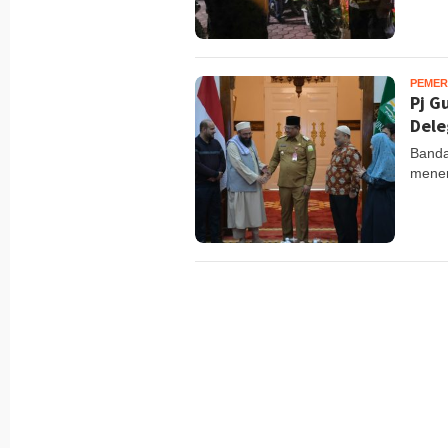
PEMER
Pj G
Dele
Banda
mener