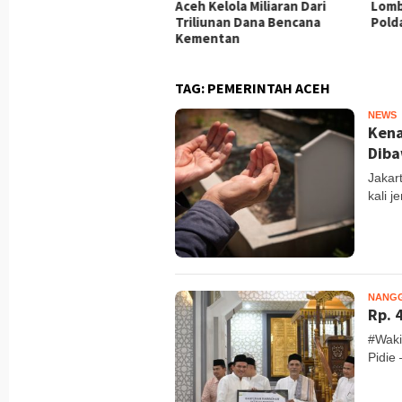
 Salurkan Beasiswa ke
Aceh Kelola Miliaran Dari
Lomb
00 Pelajar
Triliunan Dana Bencana
Pold
Kementan
TAG:
PEMERINTAH ACEH
NEWS
M
Kena
Diba
Jakar
kali 
NANG
Rp. 
#Waki
Pidie