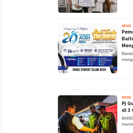
NEWS
M
Peme
Bait
Meng
Banda
menga
NEWS
M
Pj G
di 3
BANDA
menin