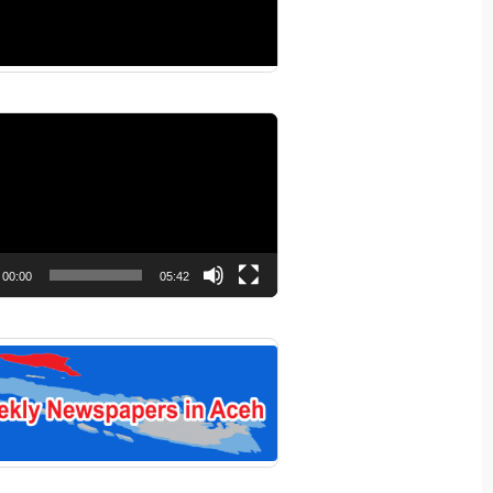
r
00:00
05:42