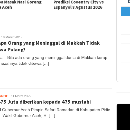
a Masak Nasi Goreng
Prediksi Coventry City vs
Predik
a Aceh
Espanyol 8 Agustus 2026
Newcas
2026
uhajir
19 Maret 2025
pa Orang yang Meninggal di Makkah Tidak
S
wa Pulang?
ta – Bila ada orang yang meninggal dunia di Makkah kerap
jenazahnya tidak dibawa […]
GROE
Muhajir
11 Maret 2025
475 Juta diberikan kepada 475 mustahi
S
l Gubernur Aceh Pimpin Safari Ramadan di Kabupaten Pidie
 – Wakil Gubernur Aceh, H. […]