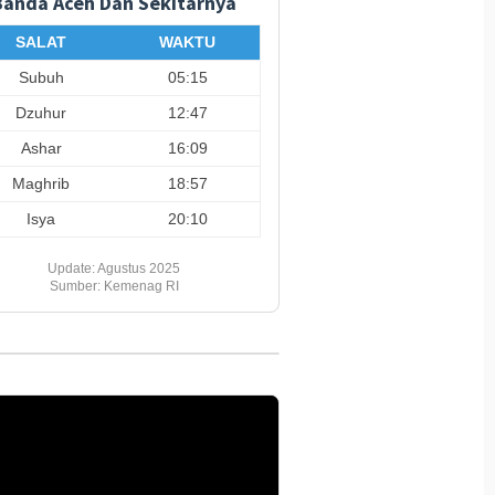
Banda Aceh Dan Sekitarnya
si Valencia vs
SBA Salurkan Beasiswa ke
Aceh Kel
tle United 8 Agustus
5.500 Pelajar
Triliun
SALAT
WAKTU
Kement
Subuh
05:15
Dzuhur
12:47
Ashar
16:09
Maghrib
18:57
Isya
20:10
Update: Agustus 2025
Sumber: Kemenag RI