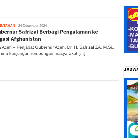
INTAHAN
Muhajir
24 Desember 2024
ubernur Safrizal Berbagi Pengalaman ke
S
gasi Afghanistan
 Aceh – Penjabat Gubernur Aceh, Dr. H. Safrizal ZA, M.Si.,
ima kunjungan rombongan masyarakat […]
JADWA