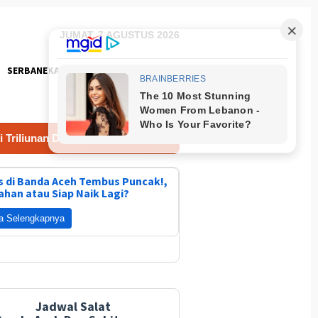
JUMAT, 7 AGUSTUS 2026
SERBANEKA
FOTO
unan Dana Bencana Kementan
Lomba Masak Nasi Goreng 
 di Banda Aceh Tembus Puncak!,
ahan atau Siap Naik Lagi?
a Selengkapnya
Jadwal Salat