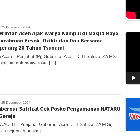
uhajir
25 Desember 2024
rintah Aceh Ajak Warga Kumpul di Masjid Raya
S
Pemuta
urrahman Besok, Dzikir dan Doa Bersama
Video
enang 20 Tahun Tsunami
 Aceh – Penjabat (Pj) Gubernur Aceh, Dr H Safrizal ZA MSi,
jak seluruh masyarakat […]
uhajir
25 Desember 2024
ubernur Safrizal Cek Posko Pengamanan NATARU
S
 Gereja
 ACEH – Penjabat Gubernur Acrh Dr H Safrizal ZA M Si,
jau sejumlah posko […]