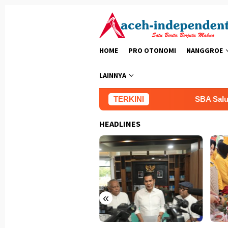
Loncat
ke
konten
HOME
PRO OTONOMI
NANGGROE
LAINNYA
TERKINI
SBA Salurkan Bea
HEADLINES
«