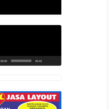
r
00:00
05:42