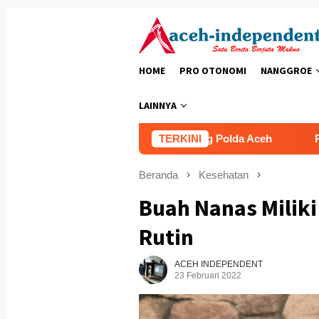
Loncat
ke
konten
HOME
PRO OTONOMI
NANGGROE
LAINNYA
Lomba Masak Nasi Goreng Polda Aceh
TERKINI
Prediksi Cove
Beranda
Kesehatan
Buah Nanas Miliki
Rutin
ACEH INDEPENDENT
23 Februari 2022