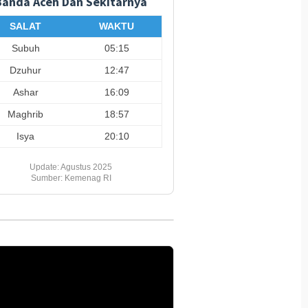
Banda Aceh Dan Sekitarnya
SALAT
WAKTU
Subuh
05:15
Dzuhur
12:47
Ashar
16:09
Maghrib
18:57
Isya
20:10
Update: Agustus 2025
Sumber: Kemenag RI